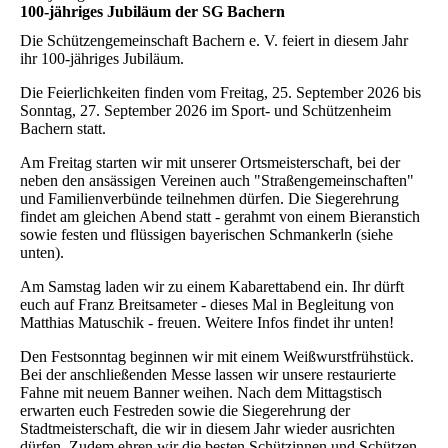
100-jähriges Jubiläum der SG Bachern
Die Schützengemeinschaft Bachern e. V. feiert in diesem Jahr
ihr 100-jähriges Jubiläum.
Die Feierlichkeiten finden vom Freitag, 25. September 2026 bis
Sonntag, 27. September 2026 im Sport- und Schützenheim
Bachern statt.
Am Freitag starten wir mit unserer Ortsmeisterschaft, bei der
neben den ansässigen Vereinen auch "Straßengemeinschaften"
und Familienverbünde teilnehmen dürfen. Die Siegerehrung
findet am gleichen Abend statt - gerahmt von einem Bieranstich
sowie festen und flüssigen bayerischen Schmankerln (siehe
unten).
Am Samstag laden wir zu einem Kabarettabend ein. Ihr dürft
euch auf Franz Breitsameter - dieses Mal in Begleitung von
Matthias Matuschik - freuen. Weitere Infos findet ihr unten!
Den Festsonntag beginnen wir mit einem Weißwurstfrühstück.
Bei der anschließenden Messe lassen wir unsere restaurierte
Fahne mit neuem Banner weihen. Nach dem Mittagstisch
erwarten euch Festreden sowie die Siegerehrung der
Stadtmeisterschaft, die wir in diesem Jahr wieder ausrichten
dürfen. Zudem ehren wir die besten Schützinnen und Schützen