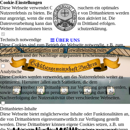
Cookie-Einstellungen
Diese Webseite verwendet Cookies, um Besuchern ein optimales
Nutzererlebnis zu bieten. Bestimmte Inhalte von Drittanbietern werden
nur angezeigt, wenn die entsprechende Option aktiviert ist. Die
Datenverarbeitung kann dann auch in einem Drittland erfolgen.
Weitere Informationen hierzu in der Datenschutzerklärung.
Technisch notwendige
ÜBER UNS
Diese Cookies sind zum Betrieb der Webseite notwendig, z.B. zum
Schutz vor Hackerangriffen und zur Gewährleistung eines
konsistenten und der Nachfrage angepassten Erscheinungsbilds der
Seite.
Analytische
Diese Cookies werden verwendet, um das Nutzererlebnis weiter zu
optimieren. Hierunter fallen auch Statistiken, die dem
Webseitenbetreiber von Drittanbietern zur Verfügung gestellt werden,
sowie die Ausspielung von personalisierter Werbung durch die
Nachverfolgung der Nutzeraktivität über verschiedene Webseiten.
Drittanbieter-Inhalte
Diese Webseite bietet möglicherweise Inhalte oder Funktionalitäten an,
die von Drittanbietern eigenverantwortlich zur Verfügung gestellt
werden. Diese Drittanbieter können eigene Cookies setzen, z.B. um
die Nutzeraktivität zu verfolgen oder ihre Angebote zu personalisieren