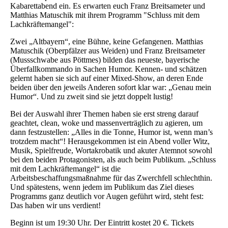
Kabarettabend ein. Es erwarten euch Franz Breitsameter und
Matthias Matuschik mit ihrem Programm "Schluss mit dem
Lachkräftemangel":
Zwei „Altbayern“, eine Bühne, keine Gefangenen. Matthias
Matuschik (Oberpfälzer aus Weiden) und Franz Breitsameter
(Mussschwabe aus Pöttmes) bilden das neueste, bayerische
Überfallkommando in Sachen Humor. Kennen- und schätzen
gelernt haben sie sich auf einer Mixed-Show, an deren Ende
beiden über den jeweils Anderen sofort klar war: „Genau mein
Humor“. Und zu zweit sind sie jetzt doppelt lustig!
Bei der Auswahl ihrer Themen haben sie erst streng darauf
geachtet, clean, woke und massenverträglich zu agieren, um
dann festzustellen: „Alles in die Tonne, Humor ist, wenn man’s
trotzdem macht“! Herausgekommen ist ein Abend voller Witz,
Musik, Spielfreude, Wortakrobatik und akuter Atemnot sowohl
bei den beiden Protagonisten, als auch beim Publikum. „Schluss
mit dem Lachkräftemangel“ ist die
Arbeitsbeschaffungsmaßnahme für das Zwerchfell schlechthin.
Und spätestens, wenn jedem im Publikum das Ziel dieses
Programms ganz deutlich vor Augen geführt wird, steht fest:
Das haben wir uns verdient!
Beginn ist um 19:30 Uhr. Der Eintritt kostet 20 €. Tickets